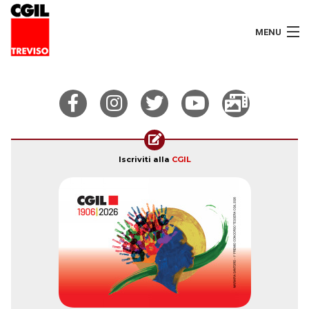
MENU
LAVORATORI
PENSIONATI
SERVIZI
Iscriviti alla
CGIL
SEGRETERIA
SEDI
CONTATTI