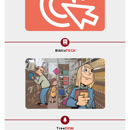
Biblio
TECA
Tree
DOM