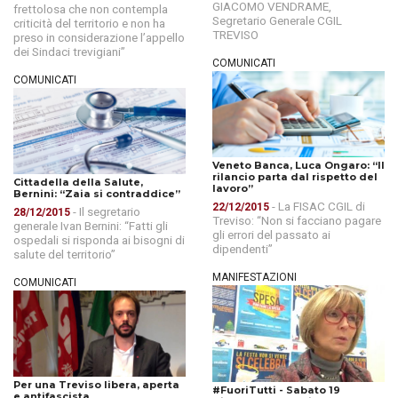
GIACOMO VENDRAME,
frettolosa che non contempla
Segretario Generale CGIL
criticità del territorio e non ha
TREVISO
preso in considerazione l’appello
dei Sindaci trevigiani”
COMUNICATI
COMUNICATI
Veneto Banca, Luca Ongaro: “Il
rilancio parta dal rispetto del
Cittadella della Salute,
lavoro”
Bernini: “Zaia si contraddice”
- La FISAC CGIL di
22/12/2015
- Il segretario
28/12/2015
Treviso: “Non si facciano pagare
generale Ivan Bernini: “Fatti gli
gli errori del passato ai
ospedali si risponda ai bisogni di
dipendenti”
salute del territorio”
MANIFESTAZIONI
COMUNICATI
Per una Treviso libera, aperta
#FuoriTutti - Sabato 19
e antifascista