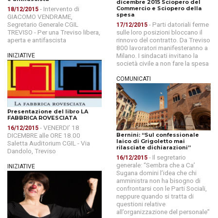
dicembre 2015 Sciopero del
- Intervento di
Commercio e Sciopero della
18/12/2015
spesa
GIACOMO VENDRAME,
Segretario Generale CGIL
- Parti datoriali ferme
17/12/2015
TREVISO - Per una Treviso libera,
sulle loro posizioni bloccano il
aperta e antifascista
rinnovo del contratto. Da Treviso
800 lavoratori manifesteranno a
Milano. I sindacati invitano la
INIZIATIVE
società civile a non fare la spesa
COMUNICATI
Presentazione del libro LA
FABBRICA ROVESCIATA
- VENERDI’ 18
16/12/2015
DICEMBRE alle ORE 18.00
Bernini: “Sul confessionale
laico di Grigoletto mai
Saletta Auditorium CGIL - Via
rilasciate dichiarazioni”
Dandolo, Treviso
- Il segretario
16/12/2015
generale: “Sembra che a Ca’
INIZIATIVE
Sugana domini l’idea che chi
amministra non ha bisogno di
confrontarsi con le Parti Sociali,
neppure quando si tratta di
questioni relative
all’organizzazione del personale”