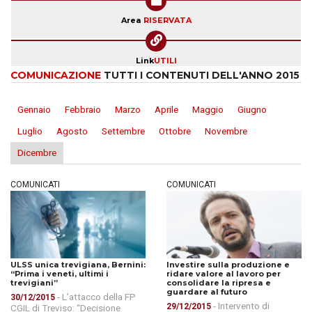
Area
RISERVATA
Link
UTILI
COMUNICAZIONE
TUTTI I CONTENUTI DELL'ANNO 2015
Gennaio
Febbraio
Marzo
Aprile
Maggio
Giugno
Luglio
Agosto
Settembre
Ottobre
Novembre
Dicembre
COMUNICATI
COMUNICATI
ULSS unica trevigiana, Bernini:
Investire sulla produzione e
“Prima i veneti, ultimi i
ridare valore al lavoro per
trevigiani”
consolidare la ripresa e
guardare al futuro
- L’attacco della FP
30/12/2015
- Intervento di
29/12/2015
CGIL di Treviso: “Decisione