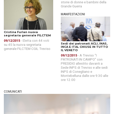
storie di donne e bambini della
Grande Guerra
MANIFESTAZIONI
Cristina Furlan nuova
segretaria generale FILCTEM
- Eletta con 44 voti
09/12/2015
Sedi dei patronati ACLI, INAS,
su 45 la nuova segretaria
INCA E ITAL CHIUSE IN TUTTO
generale FILCTEM CGIL Treviso
IL VENETO
- A Treviso “I
09/12/2015
PATRONATI IN CAMPO” con
PRESIDIO allestito davanti a
Sede INPS di Treviso e alle sedi
INPS di Conegliano e
Montebelluna dalle ore 9.30 alle
ore 12.00
COMUNICATI