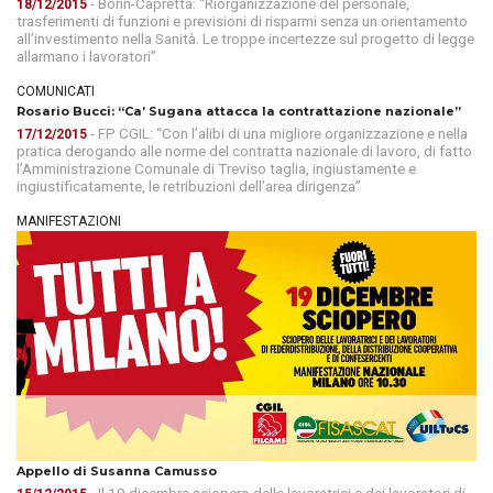
- Borin-Capretta: “Riorganizzazione del personale,
18/12/2015
trasferimenti di funzioni e previsioni di risparmi senza un orientamento
all’investimento nella Sanità. Le troppe incertezze sul progetto di legge
allarmano i lavoratori”
COMUNICATI
Rosario Bucci: “Ca’ Sugana attacca la contrattazione nazionale”
- FP CGIL: “Con l’alibi di una migliore organizzazione e nella
17/12/2015
pratica derogando alle norme del contratta nazionale di lavoro, di fatto
l’Amministrazione Comunale di Treviso taglia, ingiustamente e
ingiustificatamente, le retribuzioni dell’area dirigenza”
MANIFESTAZIONI
Appello di Susanna Camusso
- Il 19 dicembre sciopero delle lavoratrici e dei lavoratori di