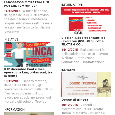
LABORATORIO TEATRALE “IL
INFORMAZIONI
POTERE FEMMINILE”
- A tutte le donne,
14/12/2015
delegate della CGIL di Treviso,
che desiderano aumentare la
propria autostima e rafforzare le
relazioni nell'ambito familiare e
lavorativo
Elezioni Rappresentanti dei
INIZIATIVE
lavoratori (RSU-RLS) - Vota
FILCTEM CGIL
- Riallacciamo i fili
14/12/2015
della solidarietà. Diritti - Lavoro -
Welfare - Retribuzione -
Formazione - Contrattazione
Il 12 dicembre Caaf e Inca
INIZIATIVE
operativi a Largo Manzoni, tra
la gente
- Sabato mattina,
10/12/2015
dalle 10:00 alle 12:30, gli
operatori dei servizi della CGIL di
Treviso svolgeranno il loro
lavoro per strada, nei pressi del
Donne di trincea
mercato cittadino di Treviso
- Venerdì 11
10/12/2015
dicembre ore 19.00 - Teatro
INFORMAZIONI
Turroni di Oderzo - Musiche e