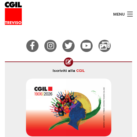
MENU
LAVORATORI
PENSIONATI
SERVIZI
Iscriviti alla
CGIL
SEGRETERIA
SEDI
CONTATTI