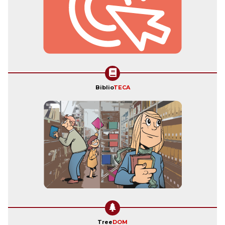
Biblio
TECA
Tree
DOM