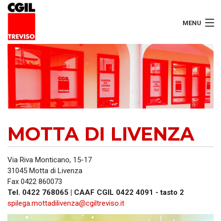
MENU
LAVORATORI
PENSIONATI
SERVIZI
MOTTA DI LIVENZA
SEGRETERIA
SEDI
Via Riva Monticano, 15-17
31045 Motta di Livenza
CONTATTI
Fax 0422 860073
Tel. 0422 768065 | CAAF CGIL 0422 4091 - tasto 2
spilega.mottadilivenza@cgiltreviso.it