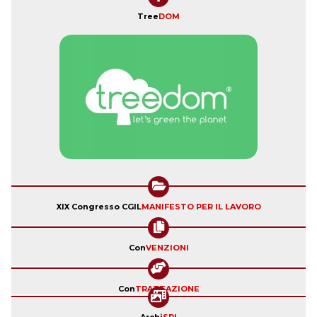
Tree
DOM
XIX Congresso CGIL
MANIFESTO PER IL LAVORO
Con
VENZIONI
Con
TRATTAZIONE
Archi
SPI