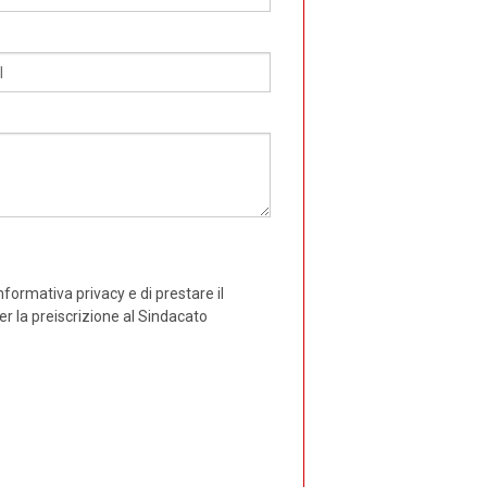
R
BREDA DI PIAVE
MONTEBELLUNA
CROCETTA DEL MONTELLO
VALDOBBIADENE
ODERZO
MOTTA DI LIVENZA
informativa privacy e di prestare il
er la preiscrizione al Sindacato
PONTE DI PIAVE
VITTORIO VENETO
GODEGA DI SANT'URBANO