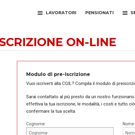
LAVORATORI
PENSIONATI
S
FILCAMS
CAA
SCRIZIONE ON-LINE
FILCTEM
PATR
FILLEA
SPOR
FILT
UFFI
Modulo di pre-iscrizione
FIOM
ARTI
Vuoi iscriverti alla CGIL? Compila il modulo di preiscriz
FISAC
SPOR
Sarai contattato al più presto da un nostro funzionario
effettiva la tua iscrizione, le modalità, i costi e tutto ci
FLAI
SPOR
confermare la tua scelta.
FLC
SUNI
Cognome
Nome
FP
FED