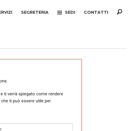
ERVIZI
SEGRETERIA
SEDI
CONTATTI
F
TREVISO
ONATO INCA
MOGLIANO VENETO
TELLO MIGRANTI
PAESE
CIO VERTENZE
RONCADE
GIANATO
VILLORBA
ione.
TELLO DIMISSIONI
CASTELFRANCO VENETO
 e ti verrà spiegato come rendere
ò che ti può essere utile per
TELLO SOCIALE
ONÈ DI FONTE
A
CONEGLIANO
ERCONSUMATORI
PIEVE DI SOLIGO