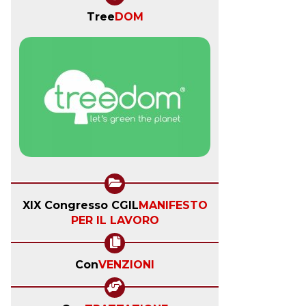
Tree
DOM
XIX Congresso CGIL
MANIFESTO
PER IL LAVORO
Con
VENZIONI