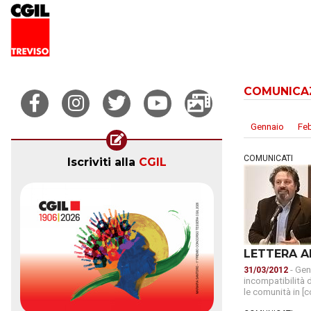
COMUNICA
Gennaio
Fe
COMUNICATI
Iscriviti alla
CGIL
LETTERA A
- Gent
31/03/2012
incompatibilità d
le comunità in [c