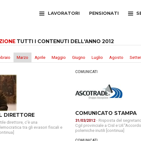
LAVORATORI
PENSIONATI
S
FILCAMS
CAA
ZIONE
TUTTI I CONTENUTI DELL'ANNO 2012
FILCTEM
PATR
FILLEA
SPOR
bbraio
Marzo
Aprile
Maggio
Giugno
Luglio
Agosto
Sette
FILT
UFFI
COMUNICATI
FIOM
ARTI
FISAC
SPOR
FLAI
SPOR
COMUNICATO STAMPA
L DIRETTORE
- Risposta del segretario
31/03/2012
ile direttore, c'è una
Cgil provinciale a Cisl e Uil."Accor
FLC
SUNI
emocratica tra gli evasori fiscali e
polemiche inutili [continua]
ontinua]
FP
FED
COMUNICATI