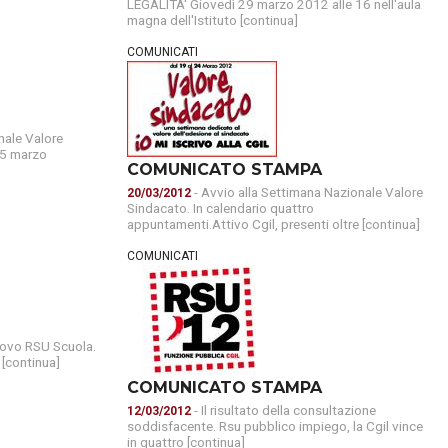
LEGALITA' Giovedì 29 marzo 2012 alle 16 nell'aula
magna dell'Istituto [continua]
R
BREDA DI PIAVE
COMUNICATI
MONTEBELLUNA
CROCETTA DEL MONTELLO
nale Valore
15 marzo
COMUNICATO STAMPA
VALDOBBIADENE
- Avvio alla Settimana Nazionale Valore
20/03/2012
Sindacato. In calendario quattro
ODERZO
appuntamenti.Attivo Cgil, presenti oltre [continua]
COMUNICATI
MOTTA DI LIVENZA
PONTE DI PIAVE
novo RSU Scuola.
VITTORIO VENETO
[continua]
COMUNICATO STAMPA
GODEGA DI SANT'URBANO
- Il risultato della consultazione
12/03/2012
soddisfacente. Rsu pubblico impiego, la Cgil vince
in quattro [continua]