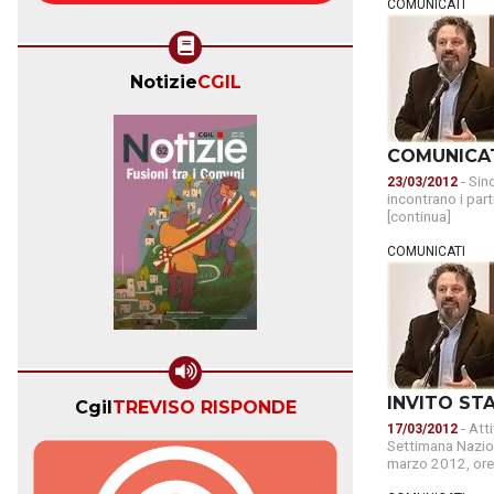
COMUNICATI
Notizie
CGIL
COMUNICA
- Sin
23/03/2012
incontrano i part
[continua]
COMUNICATI
INVITO ST
Cgil
TREVISO RISPONDE
- Att
17/03/2012
Settimana Nazio
marzo 2012, ore