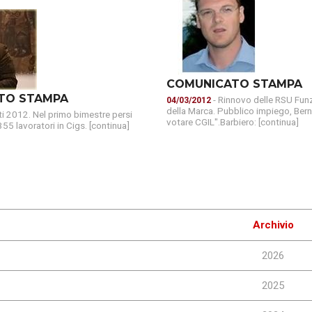
COMUNICATO STAMPA
TO STAMPA
- Rinnovo delle RSU Fun
04/03/2012
della Marca. Pubblico impiego, Berni
ati 2012. Nel primo bimestre persi
votare CGIL".Barbiero: [continua]
55 lavoratori in Cigs. [continua]
Archivio
2026
2025