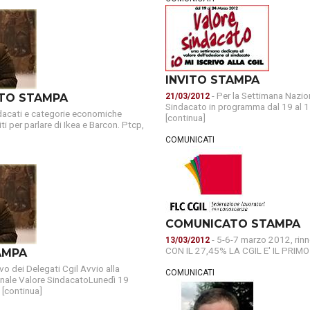
AUSE
NIDIL
SILP
INVITO STAMPA
SLC
- Per la Settimana Nazio
TO STAMPA
21/03/2012
Sindacato in programma dal 19 al 
dacati e categorie economiche
[continua]
iti per parlare di Ikea e Barcon. Ptcp,
COMUNICATI
COMUNICATO STAMPA
- 5-6-7 marzo 2012, rin
13/03/2012
CON IL 27,45% LA CGIL E' IL PRIMO 
AMPA
ivo dei Delegati Cgil Avvio alla
COMUNICATI
nale Valore SindacatoLunedì 19
 [continua]