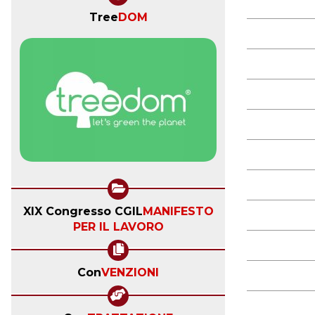
Tree
DOM
XIX Congresso CGIL
MANIFESTO
PER IL LAVORO
Con
VENZIONI