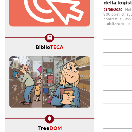
della logis
- Nel
21/08/2020
300 posti di lavo
contrattuali, avvi
stabilizzazione 
Biblio
TECA
Tree
DOM