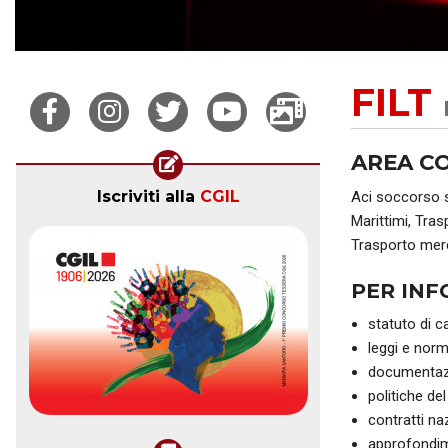
FILT
AREA C
Iscriviti alla
CGIL
Aci soccorso s
Marittimi, Tras
Trasporto merc
PER INF
statuto di c
leggi e norm
documentazi
politiche del
contratti na
approfondim