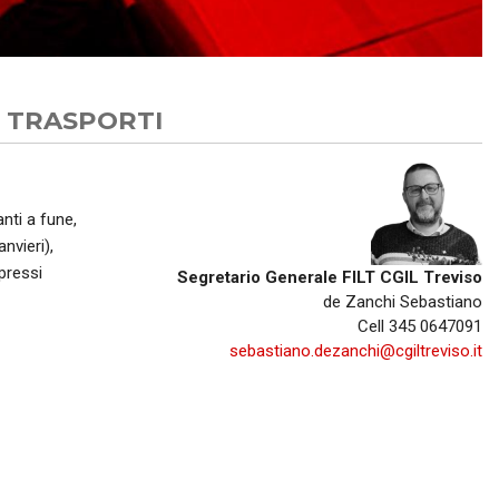
R
BREDA DI PIAVE
MONTEBELLUNA
 TRASPORTI
CROCETTA DEL MONTELLO
VALDOBBIADENE
nti a fune,
nvieri),
ODERZO
pressi
Segretario Generale FILT CGIL Treviso
MOTTA DI LIVENZA
de Zanchi Sebastiano
Cell 345 0647091
PONTE DI PIAVE
sebastiano.dezanchi@cgiltreviso.it
VITTORIO VENETO
GODEGA DI SANT'URBANO