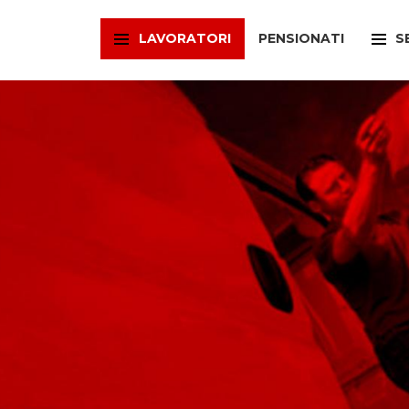
LAVORATORI
PENSIONATI
S
FILCAMS
CAA
FILCTEM
PATR
FILLEA
SPOR
FILT
UFFI
FIOM
ARTI
FISAC
SPOR
FLAI
SPOR
FLC
SUNI
FP
FED