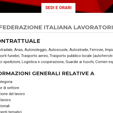
SEDI E ORARI
AUSE
NIDIL
SILP
FEDERAZIONE ITALIANA LAVORATORI
SLC
ONTRATTUALE
tradale, Anas, Autonoleggio, Autoscuole, Autostrade, Ferrovie, Impia
porti funebri, Trasporto aereo, Trasporto pubblico locale (autoferrotra
i spedizioni, Logistica e cooperazione, Guardie ai fuochi, Corrieri es
ORMAZIONI GENERALI RELATIVE A
ategoria
e di settore
one del lavoro
 lavoro
zionali
enti tematici