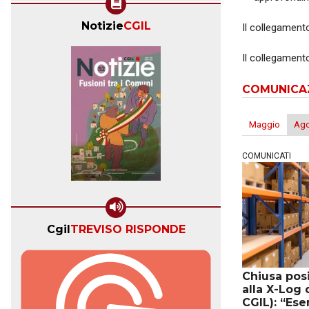
Notizie
CGIL
Il collegamento
Il collegamento
COMUNICA
Maggio
Ag
COMUNICATI
Cgil
TREVISO RISPONDE
Chiusa pos
alla X-Log 
CGIL): “Ese