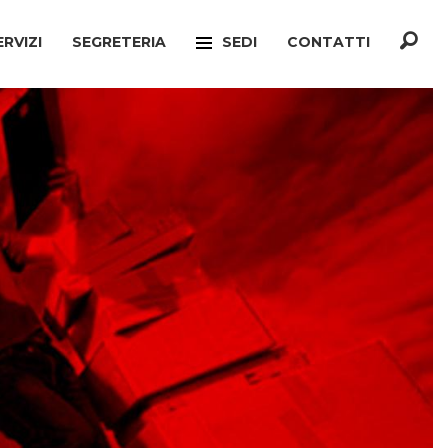
ERVIZI
SEGRETERIA
SEDI
CONTATTI
F
TREVISO
ONATO INCA
MOGLIANO VENETO
TELLO MIGRANTI
PAESE
CIO VERTENZE
RONCADE
GIANATO
VILLORBA
TELLO DIMISSIONI
CASTELFRANCO VENETO
TELLO SOCIALE
ONÈ DI FONTE
A
CONEGLIANO
ERCONSUMATORI
PIEVE DI SOLIGO