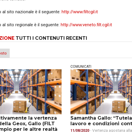
 al sito nazionale è il seguente:
http://www.filtcgil.it
 al sito regionale è il seguente:
http://www.veneto.filt.cgil.it
ZIONE
TUTTI I CONTENUTI RECENTI
osto
COMUNICATI
itivamente la vertenza
Samantha Gallo: “Tutela
della Geox, Gallo (FILT
lavoro e condizioni cont
mpio per le altre realtà
- Vertenza agostana all
11/08/2020