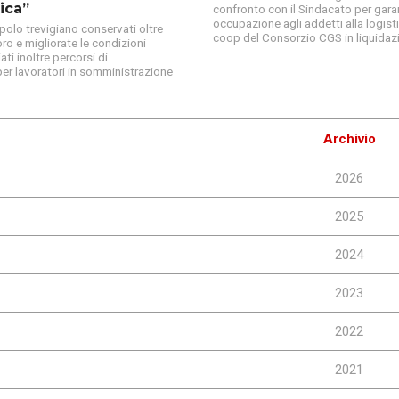
tica”
confronto con il Sindacato per gara
occupazione agli addetti alla logist
 polo trevigiano conservati oltre
coop del Consorzio CGS in liquidaz
ro e migliorate le condizioni
ati inoltre percorsi di
per lavoratori in somministrazione
Archivio
2026
2025
2024
2023
2022
2021