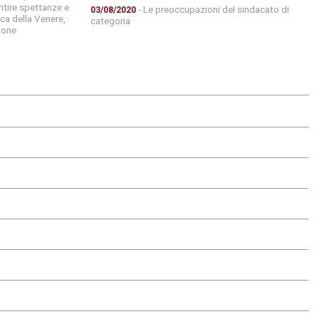
ntire spettanze e
- Le preoccupazioni del sindacato di
03/08/2020
ica della Venere,
categoria
ione