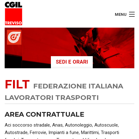
MENU
LAVORATORI
PENSIONATI
SEDI E ORARI
SERVIZI
FILT
SEGRETERIA
FEDERAZIONE ITALIANA
SEDI
LAVORATORI TRASPORTI
CONTATTI
AREA CONTRATTUALE
Aci soccorso stradale, Anas, Autonoleggio, Autoscuole,
Autostrade, Ferrovie, Impianti a fune, Marittimi, Trasporti