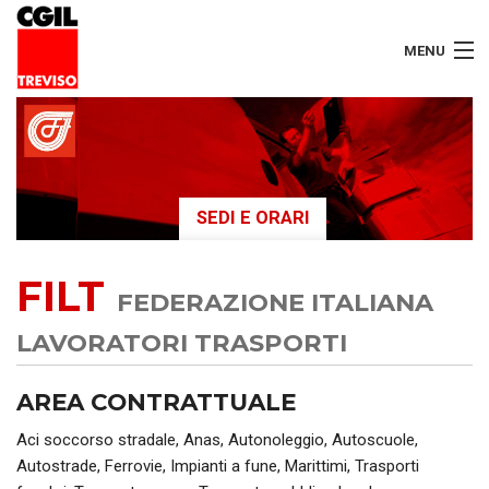
MENU
LAVORATORI
PENSIONATI
SEDI E ORARI
SERVIZI
FILT
SEGRETERIA
FEDERAZIONE ITALIANA
SEDI
LAVORATORI TRASPORTI
CONTATTI
AREA CONTRATTUALE
Aci soccorso stradale, Anas, Autonoleggio, Autoscuole,
Autostrade, Ferrovie, Impianti a fune, Marittimi, Trasporti