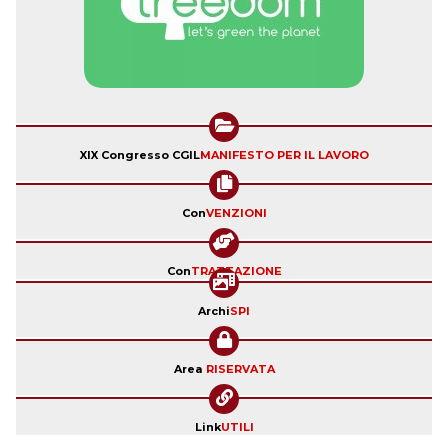
XIX Congresso CGIL
MANIFESTO PER IL LAVORO
Con
VENZIONI
Con
TRATTAZIONE
Archi
SPI
Area
RISERVATA
Link
UTILI