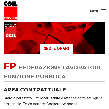
MENU
LAVORATORI
PENSIONATI
SEDI E ORARI
SERVIZI
FP
SEGRETERIA
FEDERAZIONE LAVORATORI
SEDI
FUNZIONE PUBBLICA
CONTATTI
AREA CONTRATTUALE
Stato e parastato, Enti locali, sanità e aziende correlate, igiene
ambientale, Terzo settore, Cooperative sociali