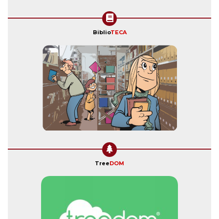
Biblio
TECA
Tree
DOM