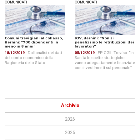
COMUNICATI
COMUNICATI
Comuni trevigiani al collasso,
IOV, Bernini: “Non si
Bernini: “700 dipendenti in
penalizzino le retribuzioni dei
meno in 8 anni”
lavoratori”
- Dall’analisi dei dati
- FP CGIL Treviso: “In
18/12/2019
05/12/2019
del conto economico della
Sanità le scelte strategiche
Ragioneria dello Stato
vanno adeguatamente finanziate
con investimenti sul personale”
Archivio
2026
2025