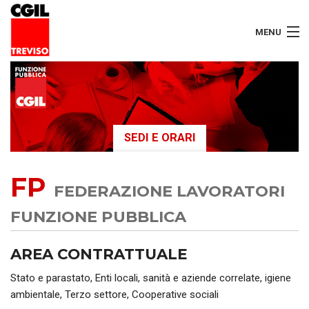
MENU
LAVORATORI
PENSIONATI
SEDI E ORARI
SERVIZI
FP
SEGRETERIA
FEDERAZIONE LAVORATORI
SEDI
FUNZIONE PUBBLICA
CONTATTI
AREA CONTRATTUALE
Stato e parastato, Enti locali, sanità e aziende correlate, igiene
ambientale, Terzo settore, Cooperative sociali