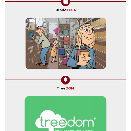
Biblio
TECA
Tree
DOM