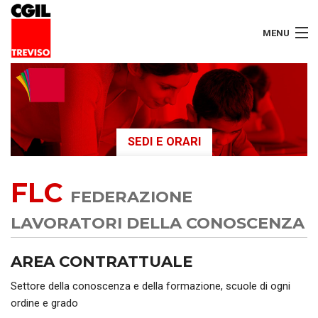
MENU
LAVORATORI
PENSIONATI
SEDI E ORARI
SERVIZI
FLC
SEGRETERIA
FEDERAZIONE
SEDI
LAVORATORI DELLA CONOSCENZA
CONTATTI
AREA CONTRATTUALE
Settore della conoscenza e della formazione, scuole di ogni
ordine e grado