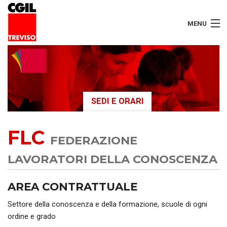
MENU
LAVORATORI
PENSIONATI
SEDI E ORARI
SERVIZI
FLC
SEGRETERIA
FEDERAZIONE
SEDI
LAVORATORI DELLA CONOSCENZA
CONTATTI
AREA CONTRATTUALE
Settore della conoscenza e della formazione, scuole di ogni
ordine e grado