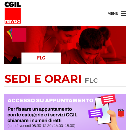
MENU
LAVORATORI
PENSIONATI
FLC
SERVIZI
SEDI E ORARI
SEGRETERIA
FLC
SEDI
CONTATTI