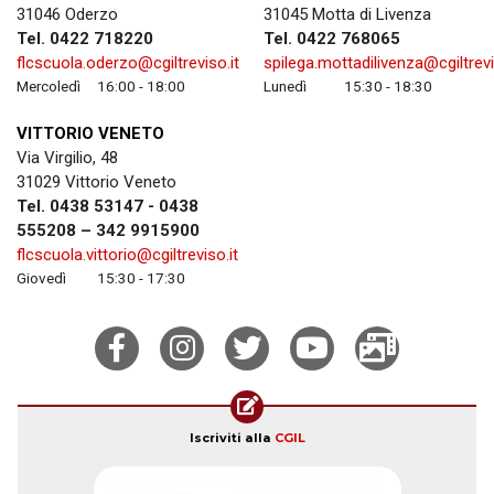
31046 Oderzo
31045 Motta di Livenza
Tel. 0422 718220
Tel. 0422 768065
flcscuola.oderzo@cgiltreviso.it
spilega.mottadilivenza@cgiltrevi
Mercoledì
16:00 - 18:00
Lunedì
15:30 - 18:30
VITTORIO VENETO
Via Virgilio, 48
31029 Vittorio Veneto
Tel. 0438 53147 - 0438
555208 – 342 9915900
flcscuola.vittorio@cgiltreviso.it
Giovedì
15:30 - 17:30
Iscriviti alla
CGIL