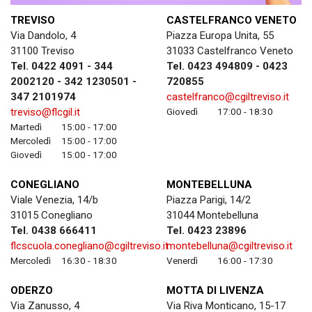
TREVISO
CASTELFRANCO VENETO
Via Dandolo, 4
Piazza Europa Unita, 55
31100 Treviso
31033 Castelfranco Veneto
Tel. 0422 4091 - 344
Tel. 0423 494809 - 0423
2002120 - 342 1230501 -
720855
347 2101974
castelfranco@cgiltreviso.it
treviso@flcgil.it
Giovedì
17:00 - 18:30
Martedì
15:00 - 17:00
Mercoledì
15:00 - 17:00
Giovedì
15:00 - 17:00
CONEGLIANO
MONTEBELLUNA
Viale Venezia, 14/b
Piazza Parigi, 14/2
31015 Conegliano
31044 Montebelluna
Tel. 0438 666411
Tel. 0423 23896
flcscuola.conegliano@cgiltreviso.it
montebelluna@cgiltreviso.it
Mercoledì
16:30 - 18:30
Venerdì
16:00 - 17:30
ODERZO
MOTTA DI LIVENZA
Via Zanusso, 4
Via Riva Monticano, 15-17