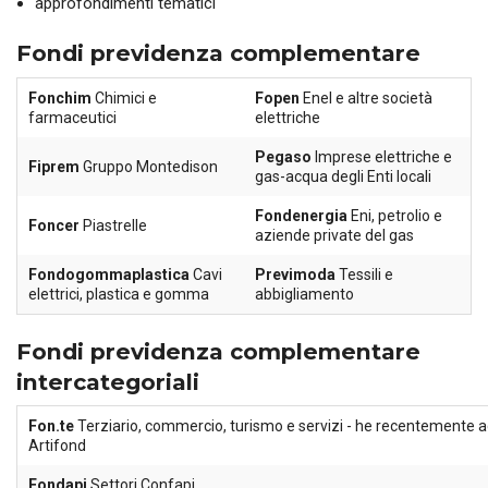
approfondimenti tematici
Fondi previdenza complementare
Fonchim
Chimici e
Fopen
Enel e altre società
farmaceutici
elettriche
Pegaso
Imprese elettriche e
Fiprem
Gruppo Montedison
gas-acqua degli Enti locali
Fondenergia
Eni, petrolio e
Foncer
Piastrelle
aziende private del gas
Fondogommaplastica
Cavi
Previmoda
Tessili e
elettrici, plastica e gomma
abbigliamento
Fondi previdenza complementare
intercategoriali
Fon.te
Terziario, commercio, turismo e servizi - he recentemente acq
Artifond
Fondapi
Settori Confapi