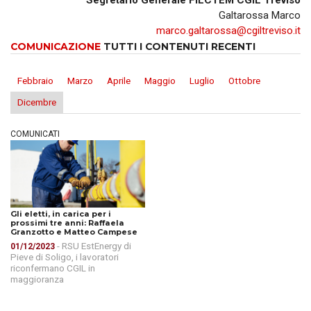
Segretario Generale FILCTEM CGIL Treviso
Galtarossa Marco
marco.galtarossa@cgiltreviso.it
COMUNICAZIONE
TUTTI I CONTENUTI RECENTI
Febbraio
Marzo
Aprile
Maggio
Luglio
Ottobre
Dicembre
COMUNICATI
Gli eletti, in carica per i
prossimi tre anni: Raffaela
Granzotto e Matteo Campese
- RSU EstEnergy di
01/12/2023
Pieve di Soligo, i lavoratori
riconfermano CGIL in
maggioranza