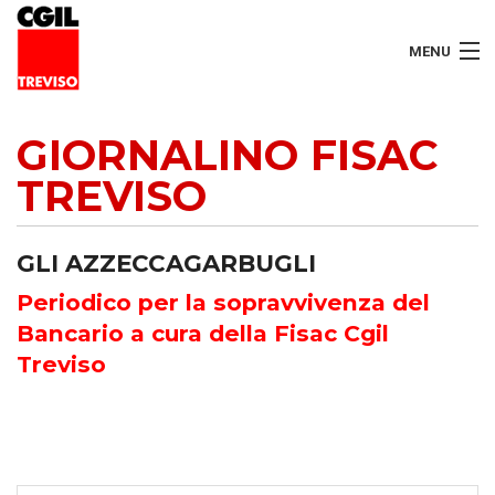
MENU
LAVORATORI
GIORNALINO FISAC
TREVISO
PENSIONATI
SERVIZI
GLI AZZECCAGARBUGLI
SEGRETERIA
Periodico per la sopravvivenza del
Bancario a cura della Fisac Cgil
SEDI
Treviso
CONTATTI