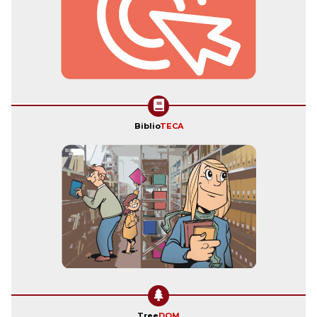
Biblio
TECA
Tree
DOM