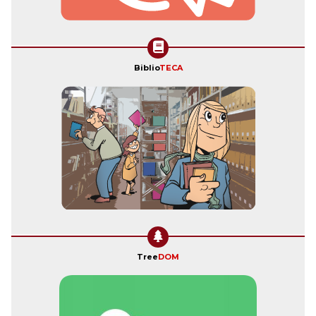
Biblio
TECA
Tree
DOM