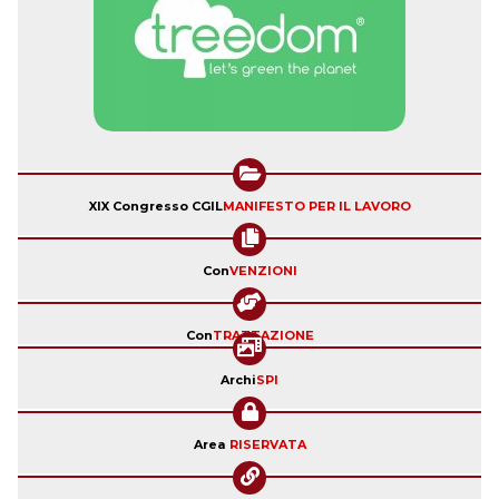
XIX Congresso CGIL
MANIFESTO PER IL LAVORO
Con
VENZIONI
Con
TRATTAZIONE
Archi
SPI
Area
RISERVATA