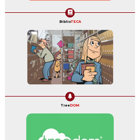
Biblio
TECA
Tree
DOM