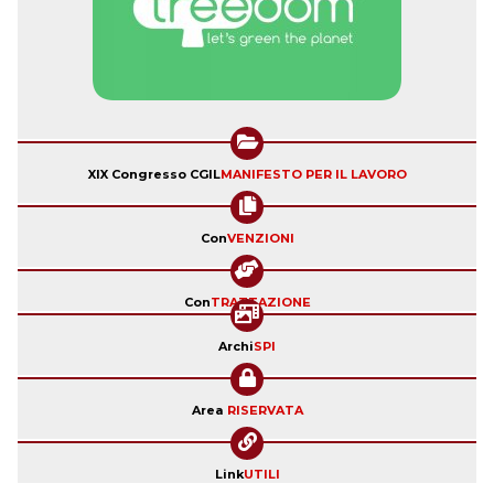
XIX Congresso CGIL
MANIFESTO PER IL LAVORO
Con
VENZIONI
Con
TRATTAZIONE
Archi
SPI
Area
RISERVATA
Link
UTILI