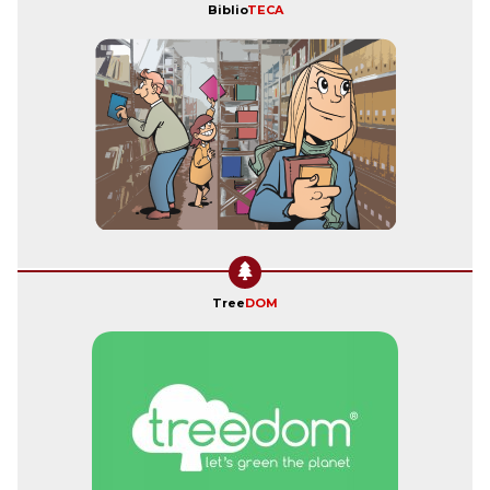
Biblio
TECA
Tree
DOM