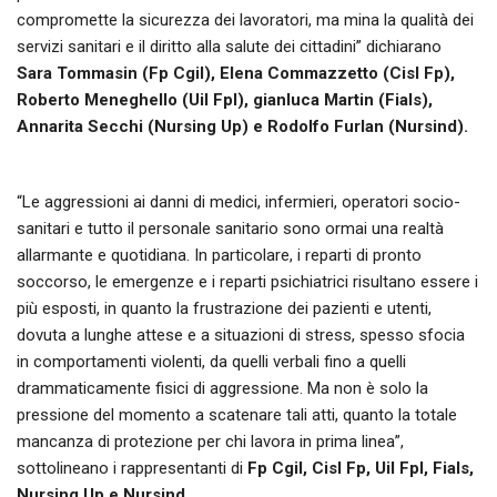
compromette la sicurezza dei lavoratori, ma mina la qualità dei
servizi sanitari e il diritto alla salute dei cittadini” dichiarano
Sara Tommasin (Fp Cgil), Elena Commazzetto (Cisl Fp),
Roberto Meneghello (Uil Fpl), gianluca Martin (Fials),
Annarita Secchi (Nursing Up) e Rodolfo Furlan (Nursind).
“Le aggressioni ai danni di medici, infermieri, operatori socio-
sanitari e tutto il personale sanitario sono ormai una realtà
allarmante e quotidiana. In particolare, i reparti di pronto
soccorso, le emergenze e i reparti psichiatrici risultano essere i
più esposti, in quanto la frustrazione dei pazienti e utenti,
dovuta a lunghe attese e a situazioni di stress, spesso sfocia
in comportamenti violenti, da quelli verbali fino a quelli
drammaticamente fisici di aggressione. Ma non è solo la
pressione del momento a scatenare tali atti, quanto la totale
mancanza di protezione per chi lavora in prima linea”,
sottolineano i rappresentanti di
Fp Cgil, Cisl Fp, Uil Fpl, Fials,
Nursing Up e Nursind
.