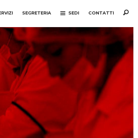
ERVIZI
SEGRETERIA
SEDI
CONTATTI
F
TREVISO
ONATO INCA
MOGLIANO VENETO
TELLO MIGRANTI
PAESE
CIO VERTENZE
RONCADE
GIANATO
VILLORBA
TELLO DIMISSIONI
CASTELFRANCO VENETO
TELLO SOCIALE
ONÈ DI FONTE
A
CONEGLIANO
ERCONSUMATORI
PIEVE DI SOLIGO