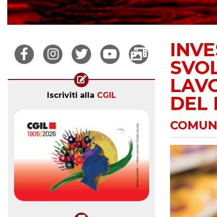
INVE
SVOL
LAVO
Iscriviti alla
CGIL
DEL
COMUNI