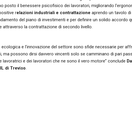
o posto il benessere psicofisico dei lavoratori, migliorando l'ergonom
positive r
elazioni industriali e contrattazione
aprendo un tavolo di 
damento del piano di investimenti e per definire un solido accordo qu
 attraverso la contrattazione di secondo livello.
 ecologica e l'innovazione del settore sono sfide necessarie per affro
i, ma possono dirsi davvero vincenti solo se camminano di pari passo con
e lavoratrici e dei lavoratori che ne sono il vero motore” conclude
Da
IL di Treviso
.