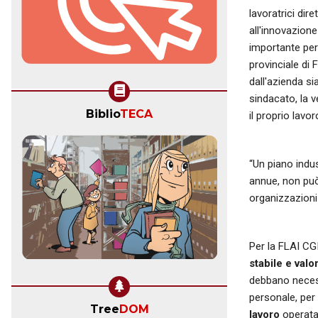
lavoratrici dir
all'innovazione
importante per 
provinciale di 
dall'azienda si
sindacato, la v
Biblio
TECA
il proprio lavo
“Un piano indus
annue, non può
organizzazioni 
Per la FLAI CG
stabile e val
debbano necess
personale, per 
Tree
DOM
lavoro
operata