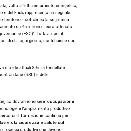
tata, volto all'efficientamento energetico,
to e del Friuli, rappresenta un segnale
territorio - sottolinea la segreteria
nziamento da 45 milioni di euro ottenuto
 governance (ESG)”. Tuttavia, per il
ioni di chi, ogni giorno, contribuisce con
a oltre le attuali 80mila tonnellate
li Unitarie (RSU) e delle
ategico dovranno essere:
occupazione
tecnologie e l'ampliamento produttivo
percorsi di formazione continua per il
 lavoro; la
sicurezza e salute sul
i processi produttivi che devono