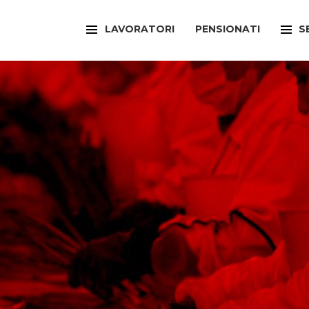
LAVORATORI
PENSIONATI
S
FILCAMS
CAA
FILCTEM
PATR
FILLEA
SPOR
FILT
UFFI
FIOM
ARTI
FISAC
SPOR
FLAI
SPOR
FLC
SUNI
FP
FED