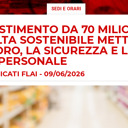
SEDI E ORARI
AUSE
NIDIL
STIMENTO DA 70 MILIO
SILP
TA SOSTENIBILE METT
SLC
RO, LA SICUREZZA E 
 PERSONALE
CATI FLAI - 09/06/2026