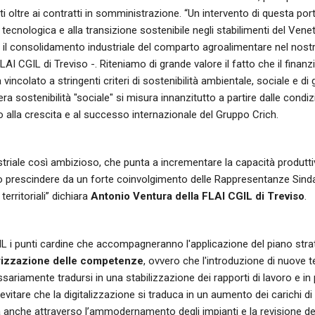
etti oltre ai contratti in somministrazione. “Un intervento di questa por
 tecnologica e alla transizione sostenibile negli stabilimenti del Vene
il consolidamento industriale del comparto agroalimentare nel nostro 
FLAI CGIL di Treviso -. Riteniamo di grande valore il fatto che il fina
a vincolato a stringenti criteri di sostenibilità ambientale, sociale e di
era sostenibilità "sociale" si misura innanzitutto a partire dalle condiz
ro alla crescita e al successo internazionale del Gruppo Crich.
triale così ambizioso, che punta a incrementare la capacità produttiv
 prescindere da un forte coinvolgimento delle Rappresentanze Sindaca
territoriali” dichiara
Antonio Ventura della FLAI CGIL di Treviso
.
IL i punti cardine che accompagneranno l'applicazione del piano str
orizzazione delle competenze
, ovvero che l'introduzione di nuove 
ariamente tradursi in una stabilizzazione dei rapporti di lavoro e in 
evitare che la digitalizzazione si traduca in un aumento dei carichi di
 anche attraverso l’ammodernamento degli impianti e la revisione de