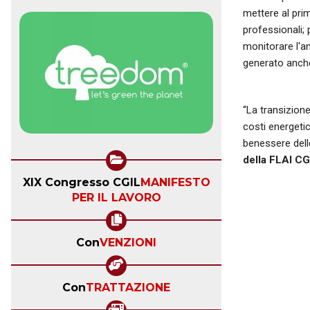
mettere al prim
professionali; 
monitorare l'an
generato anche
“La transizione
costi energetic
benessere dell
della FLAI CG
XIX Congresso CGIL
MANIFESTO
PER IL LAVORO
Con
VENZIONI
Con
TRATTAZIONE